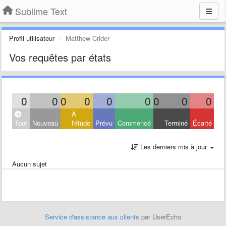
Sublime Text
Profil utilisateur
Matthew Crider
Vos requêtes par états
0
0
0
0
0
0
0
0
0
À
Tout
Nouveau
l'étude
Prévu
Commencé
Terminé
Écarté
Les derniers mis à jour
Aucun sujet
Service d'assistance aux clients
par UserEcho