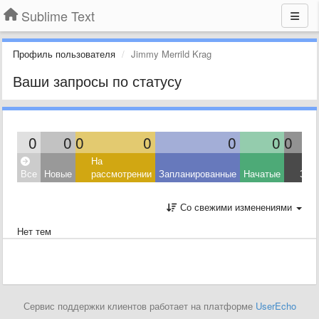
Sublime Text
Профиль пользователя
Jimmy Merrild Krag
Ваши запросы по статусу
0
0
0
0
0
0
0
На
Все
Новые
рассмотрении
Запланированные
Начатые
Зав
Со свежими изменениями
Нет тем
Сервис поддержки клиентов работает на платформе
UserEcho