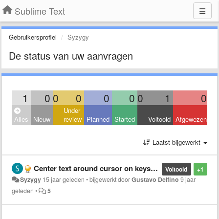
Sublime Text
Gebruikersprofiel
Syzygy
De status van uw aanvragen
1
0
0
0
0
0
0
1
0
Under
Alles
Nieuw
review
Planned
Started
Voltooid
Afgewezen
Laatst bijgewerkt
Center text around cursor on keystroke
Voltooid
+1
Syzygy
15 jaar geleden
•
bijgewerkt door
Gustavo Delfino
9 jaar
geleden
•
5