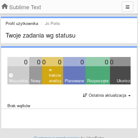
Sublime Text
Profil użytkownika
Jo Potts
Twoje zadania wg statusu
0
0
0
0
0
0
0
0
w
trakcie
Wszystkie
Nowy
analizy
Planowane
Rozpoczęte
Ukończony
Ostatnia aktualizacja
Brak wątków
Customer support service
by UserEcho