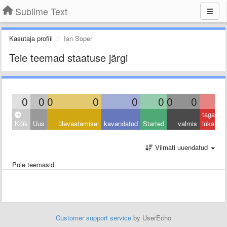
Sublime Text
Kasutaja profiil
Ian Soper
Teie teemad staatuse järgi
0
0
0
0
0
0
0
0
0
tagasi
Kõik
Uus
ülevaatamisel
kavandatud
Started
valmis
lükatud
Viimati uuendatud
Pole teemasid
Customer support service
by UserEcho