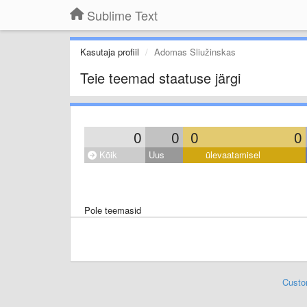
Sublime Text
Kasutaja profiil
Adomas Sliužinskas
Teie teemad staatuse järgi
0
0
0
0
Kõik
Uus
ülevaatamisel
Pole teemasid
Custo