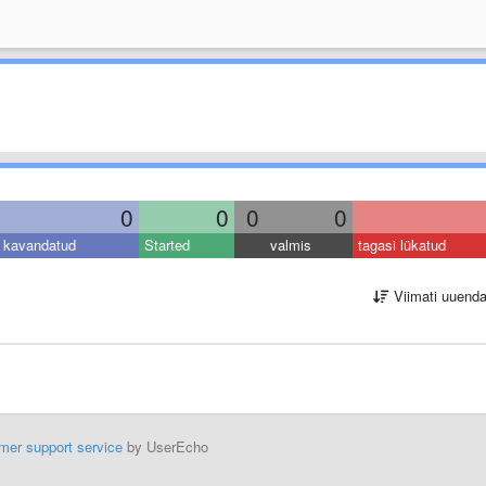
0
0
0
0
kavandatud
Started
valmis
tagasi lükatud
Viimati uuend
mer support service
by UserEcho