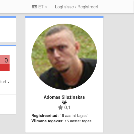
ET
Logi sisse / Registreeri
0
atud
Adomas Sliužinskas
0,1
Registreeritud:
15 aastat tagasi
Viimane tegevus:
15 aastat tagasi