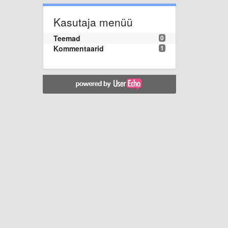
Kasutaja menüü
Teemad
0
Kommentaarid
1