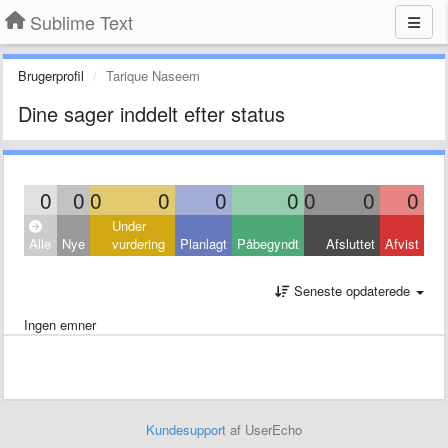
Sublime Text
Brugerprofil
Tarique Naseem
Dine sager inddelt efter status
0
0
0
0
0
0
0
0
0
Under
Alle
Nye
vurdering
Planlagt
Påbegyndt
Afsluttet
Afvist
Seneste opdaterede
Ingen emner
Kundesupport
af UserEcho