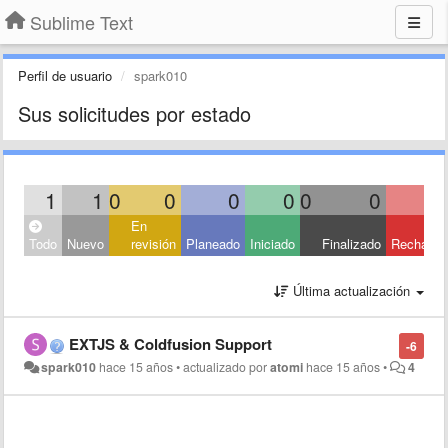
Sublime Text
Perfil de usuario
spark010
Sus solicitudes por estado
1
1
0
0
0
0
0
0
En
Todo
Nuevo
revisión
Planeado
Iniciado
Finalizado
Rechaza
Última actualización
EXTJS & Coldfusion Support
-6
spark010
hace 15 años
•
actualizado por
atomi
hace 15 años
•
4