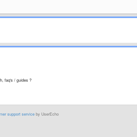
h, faq's / guides ?
mer support service
by UserEcho