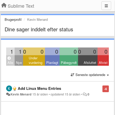
Sublime Text
Brugerprofil
Kevin Menard
Dine sager inddelt efter status
1
1
0
0
0
0
0
0
0
Under
Alle
Nye
vurdering
Planlagt
Påbegyndt
Afsluttet
Afvist
Seneste opdaterede
Add Linux Menu Entries
-6
Kevin Menard
15 år siden
•
opdateret
15 år siden
•
0