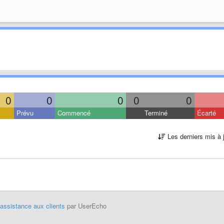
0
0
0
0
0
Prévu
Commencé
Terminé
Écarté
Les derniers mis à 
'assistance aux clients
par UserEcho