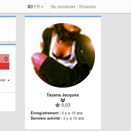
FR
Se connecter / S'inscrire
0
jour
Tayana Jacques
0,03
Enregistrement :
il y a 15 ans
Dernière activité :
il y a 15 ans