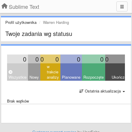
Sublime Text
Profil użytkownika
Warren Harding
Twoje zadania wg statusu
0
0
0
0
0
0
0
0
w
trakcie
Wszystkie
Nowy
analizy
Planowane
Rozpoczęte
Ukończony
Ostatnia aktualizacja
Brak wątków
Customer support service
by UserEcho