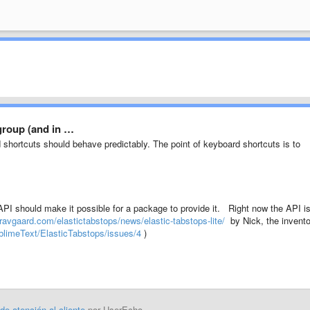
 group (and in …
 shortcuts should behave predictably. The point of keyboard shortcuts is to
 API should make it possible for a package to provide it.
Right now the API i
gravgaard.com/elastictabstops/news/elastic-tabstops-lite/
by Nick, the invento
blimeText/ElasticTabstops/issues/4
)
 de atención al cliente
por UserEcho