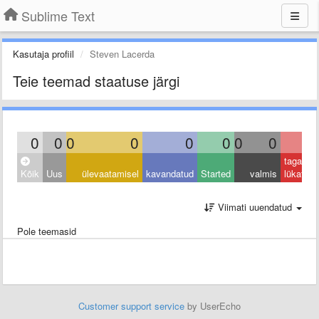
Sublime Text
Kasutaja profiil
Steven Lacerda
Teie teemad staatuse järgi
0
0
0
0
0
0
0
0
0
tagasi
Kõik
Uus
ülevaatamisel
kavandatud
Started
valmis
lükatud
Viimati uuendatud
Pole teemasid
Customer support service
by UserEcho