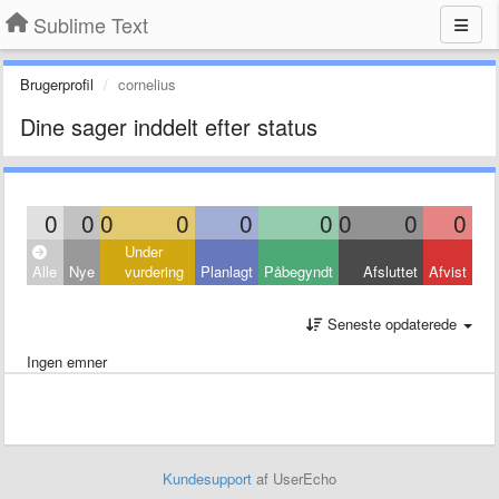
Sublime Text
Brugerprofil
cornelius
Dine sager inddelt efter status
0
0
0
0
0
0
0
0
0
Under
Alle
Nye
vurdering
Planlagt
Påbegyndt
Afsluttet
Afvist
Seneste opdaterede
Ingen emner
Kundesupport
af UserEcho