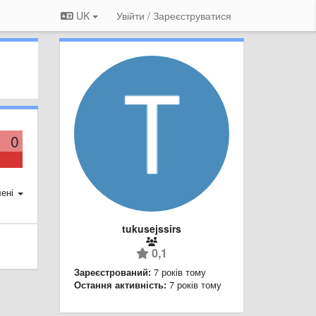
UK
Увійти / Зареєструватися
0
ені
tukusejssirs
0,1
Зареєстрований:
7 років тому
Остання активність:
7 років тому