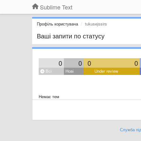
Sublime Text
Профіль користувача
tukusejssirs
Ваші запити по статусу
0
0
0
0
Всі
Нові
Under review
Немає тем
Служба під