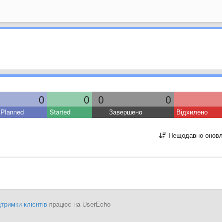
0
0
0
0
Planned
Started
Завершено
Відхилено
Нещодавно оновл
тримки клієнтів
працює на UserEcho