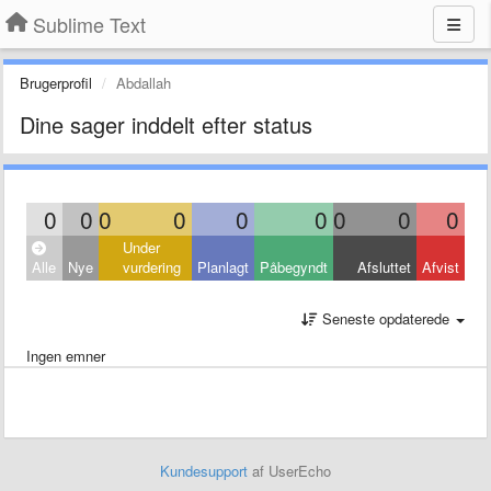
Sublime Text
Brugerprofil
Abdallah
Dine sager inddelt efter status
0
0
0
0
0
0
0
0
0
Under
Alle
Nye
vurdering
Planlagt
Påbegyndt
Afsluttet
Afvist
Seneste opdaterede
Ingen emner
Kundesupport
af UserEcho