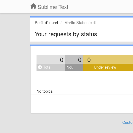
Sublime Text
Perfil d'usuari
Martin Stabenfeldt
Your requests by status
0
0
0
Tots
Nou
Under review
No topics
Custo