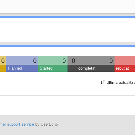
0
0
0
0
0
Planned
Started
completat
rebutjat
Última actualitz
mer support service
by UserEcho