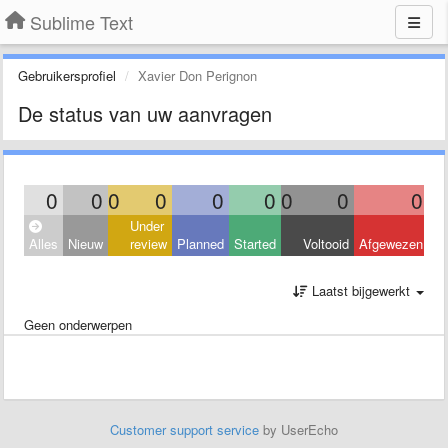
Sublime Text
Gebruikersprofiel
Xavier Don Perignon
De status van uw aanvragen
0
0
0
0
0
0
0
0
0
Under
Alles
Nieuw
review
Planned
Started
Voltooid
Afgewezen
Laatst bijgewerkt
Geen onderwerpen
Customer support service
by UserEcho