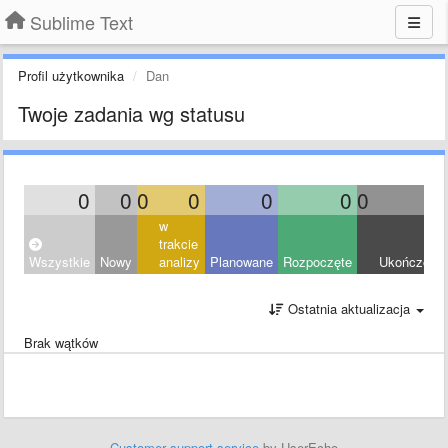
Sublime Text
Profil użytkownika
Dan
Twoje zadania wg statusu
0
0
0
0
0
0
0
0
w
trakcie
Wszystkie
Nowy
analizy
Planowane
Rozpoczęte
Ukończony
Ostatnia aktualizacja
Brak wątków
Customer support service
by UserEcho