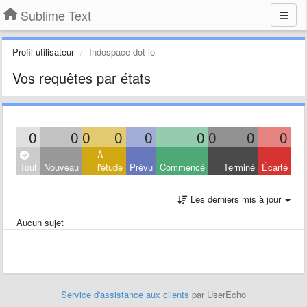
Sublime Text
Profil utilisateur
Indospace-dot io
Vos requêtes par états
0
0
0
0
0
0
0
0
0
À
Tout
Nouveau
l'étude
Prévu
Commencé
Terminé
Écarté
Les derniers mis à jour
Aucun sujet
Service d'assistance aux clients
par UserEcho