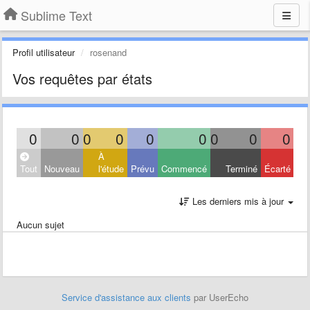
Sublime Text
Profil utilisateur
rosenand
Vos requêtes par états
0
0
0
0
0
0
0
0
0
À
Tout
Nouveau
l'étude
Prévu
Commencé
Terminé
Écarté
Les derniers mis à jour
Aucun sujet
Service d'assistance aux clients
par UserEcho