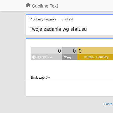
Sublime Text
Profil użytkownika
vladisld
Twoje zadania wg statusu
0
0
0
Wszystkie
Nowy
w trakcie analizy
Brak wątków
Custo