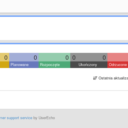
0
0
0
0
0
Planowane
Rozpoczęte
Ukończony
Odrzucone
Ostatnia aktualiz
mer support service
by UserEcho