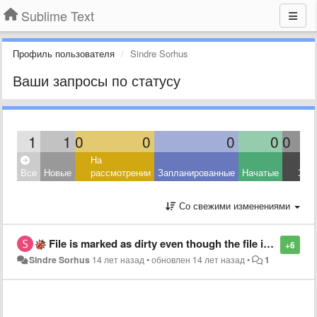
Sublime Text
Профиль пользователя
Sindre Sorhus
Ваши запросы по статусу
1
1
0
0
0
0
0
На
Все
Новые
рассмотрении
Запланированные
Начатые
Зав
Со свежими изменениями
File is marked as dirty even though the file itself is unchanged
+6
Sindre Sorhus
14 лет назад
•
обновлен
14 лет назад
•
1