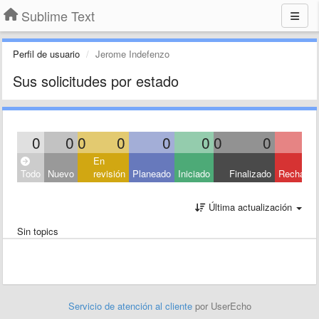
Sublime Text
Perfil de usuario
Jerome Indefenzo
Sus solicitudes por estado
0
0
0
0
0
0
0
0
En
Todo
Nuevo
revisión
Planeado
Iniciado
Finalizado
Rechaza
Última actualización
Sin topics
Servicio de atención al cliente
por UserEcho