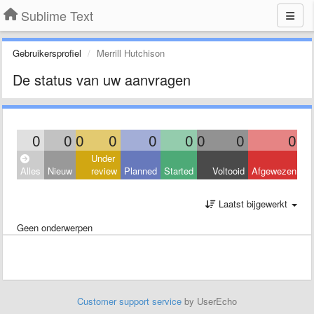
Sublime Text
Gebruikersprofiel
Merrill Hutchison
De status van uw aanvragen
0
0
0
0
0
0
0
0
0
Under
Alles
Nieuw
review
Planned
Started
Voltooid
Afgewezen
Laatst bijgewerkt
Geen onderwerpen
Customer support service
by UserEcho