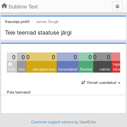
Sublime Text
Kasutaja profiil
James Gough
Teie teemad staatuse järgi
0
0
0
0
0
0
0
0
0
tagasi
Kõik
Uus
ülevaatamisel
kavandatud
Started
valmis
lükatud
Viimati uuendatud
Pole teemasid
Customer support service
by UserEcho