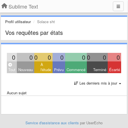
Sublime Text
Profil utilisateur
Solace sht
Vos requêtes par états
0
0
0
0
0
0
0
0
0
À
Tout
Nouveau
l'étude
Prévu
Commencé
Terminé
Écarté
Les derniers mis à jour
Aucun sujet
Service d'assistance aux clients
par UserEcho