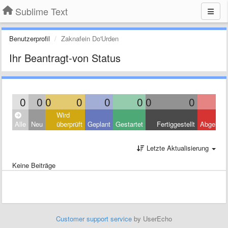
Sublime Text
Benutzerprofil
Zaknafein Do'Urden
Ihr Beantragt-von Status
0
0
0
0
0
0
0
0
Wird
Alle
Neu
überprüft
Geplant
Gestartet
Fertiggestellt
Abgelehn
Letzte Aktualisierung
Keine Beiträge
Customer support service
by UserEcho