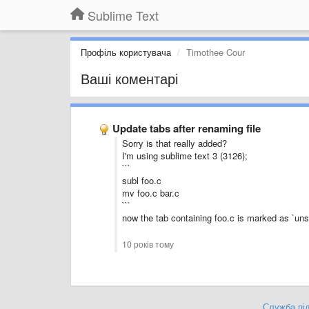
Sublime Text
Профіль користувача
Timothee Cour
Ваші коментарі
Update tabs after renaming file
Sorry is that really added?
I'm using sublime text 3 (3126);
```
subl foo.c
mv foo.c bar.c
```
now the tab containing foo.c is marked as `uns
10 років тому
Служба під