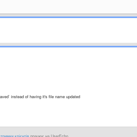
aved` instead of having it's file name updated
тримки клієнтів
працює на UserEcho