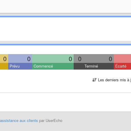
0
0
0
0
0
Prévu
Commencé
Terminé
Écarté
Les derniers mis à 
'assistance aux clients
par UserEcho