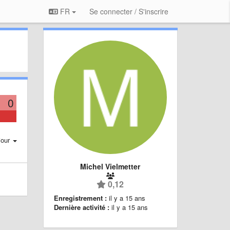
FR
Se connecter / S'inscrire
0
jour
Michel Vielmetter
0,12
Enregistrement :
il y a 15 ans
Dernière activité :
il y a 15 ans