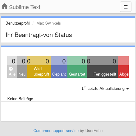
Sublime Text
Benutzerprofil
Max Swinkels
Ihr Beantragt-von Status
0
0
0
0
0
0
0
0
Wird
Alle
Neu
überprüft
Geplant
Gestartet
Fertiggestellt
Abgelehn
Letzte Aktualisierung
Keine Beiträge
Customer support service
by UserEcho