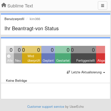
Sublime Text
Benutzerprofil
kim366
Ihr Beantragt-von Status
0
0
0
0
0
0
0
0
Wird
Alle
Neu
überprüft
Geplant
Gestartet
Fertiggestellt
Abgelehn
Letzte Aktualisierung
Keine Beiträge
Customer support service
by UserEcho