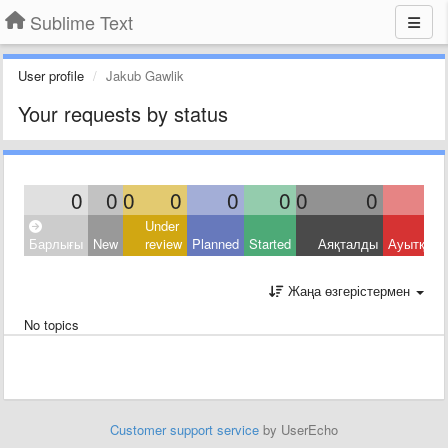
Sublime Text
User profile
Jakub Gawlik
Your requests by status
0
0
0
0
0
0
0
0
Under
Барлығы
New
review
Planned
Started
Аяқталды
Ауытқыд
Жаңа өзгерістермен
No topics
Customer support service
by UserEcho