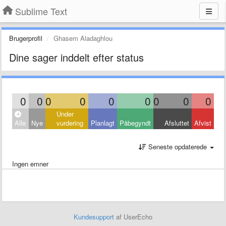
Sublime Text
Brugerprofil
Ghasem Aladaghlou
Dine sager inddelt efter status
0
0
0
0
0
0
0
0
0
Under
Alle
Nye
vurdering
Planlagt
Påbegyndt
Afsluttet
Afvist
Seneste opdaterede
Ingen emner
Kundesupport
af UserEcho