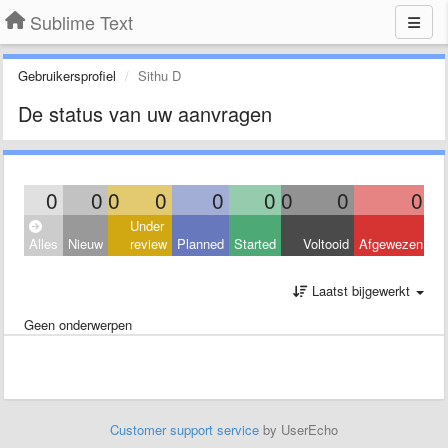
Sublime Text
Gebruikersprofiel
Sithu D
De status van uw aanvragen
0
0
0
0
0
0
0
0
0
Under
Alles
Nieuw
review
Planned
Started
Voltooid
Afgewezen
Laatst bijgewerkt
Geen onderwerpen
Customer support service
by UserEcho