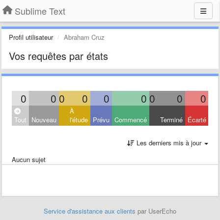
Sublime Text
Profil utilisateur
Abraham Cruz
Vos requêtes par états
0
0
0
0
0
0
0
0
0
À
Tout
Nouveau
l'étude
Prévu
Commencé
Terminé
Écarté
Les derniers mis à jour
Aucun sujet
Service d'assistance aux clients
par UserEcho