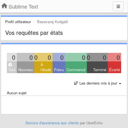
Sublime Text
Profil utilisateur
Basavaraj Kodgalli
Vos requêtes par états
0
0
0
0
0
0
0
0
0
À
Tout
Nouveau
l'étude
Prévu
Commencé
Terminé
Écarté
Les derniers mis à jour
Aucun sujet
Service d'assistance aux clients
par UserEcho