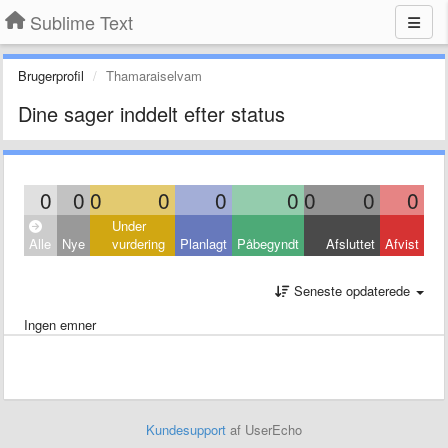
Sublime Text
Brugerprofil
Thamaraiselvam
Dine sager inddelt efter status
0
0
0
0
0
0
0
0
0
Under
Alle
Nye
vurdering
Planlagt
Påbegyndt
Afsluttet
Afvist
Seneste opdaterede
Ingen emner
Kundesupport
af UserEcho