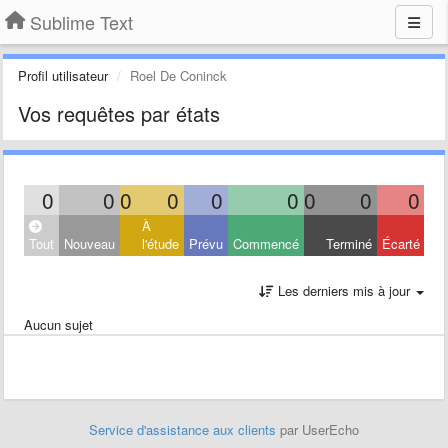
Sublime Text
Profil utilisateur
Roel De Coninck
Vos requêtes par états
0
0
0
0
0
0
0
0
0
À
Tout
Nouveau
l'étude
Prévu
Commencé
Terminé
Écarté
Les derniers mis à jour
Aucun sujet
Service d'assistance aux clients
par UserEcho