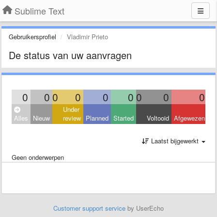
Sublime Text
Gebruikersprofiel
Vladimir Prieto
De status van uw aanvragen
0
0
0
0
0
0
0
0
0
Under
Alles
Nieuw
review
Planned
Started
Voltooid
Afgewezen
Laatst bijgewerkt
Geen onderwerpen
Customer support service
by UserEcho