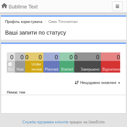
Sublime Text
Профіль користувача
Cees Timmerman
Ваші запити по статусу
0
0
0
0
0
0
0
0
0
Under
Всі
Нові
review
Planned
Started
Завершено
Відхилено
Нещодавно оновлені
Немає тем
Служба підтримки клієнтів
працює на UserEcho