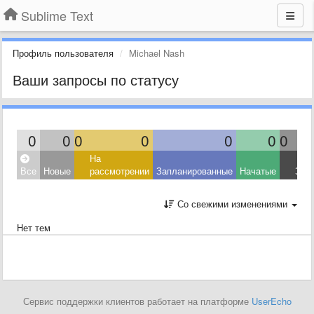
Sublime Text
Профиль пользователя
Michael Nash
Ваши запросы по статусу
0
0
0
0
0
0
0
На
Все
Новые
рассмотрении
Запланированные
Начатые
Зав
Со свежими изменениями
Нет тем
Сервис поддержки клиентов работает на платформе
UserEcho