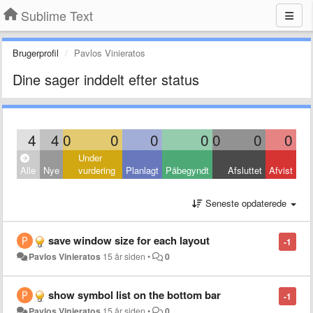
Sublime Text
Brugerprofil
Pavlos Vinieratos
Dine sager inddelt efter status
4
4
0
0
0
0
0
0
0
Under
Alle
Nye
vurdering
Planlagt
Påbegyndt
Afsluttet
Afvist
Seneste opdaterede
save window size for each layout
-1
Pavlos Vinieratos
15 år siden
•
0
show symbol list on the bottom bar
-1
Pavlos Vinieratos
15 år siden
•
0