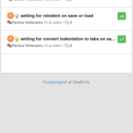
setting for reindent on save or load
+6
Pavlos Vinieratos
15 år siden
•
0
setting for convert indentation to tabs on save or on load
+7
Pavlos Vinieratos
15 år siden
•
0
Kundesupport
af UserEcho