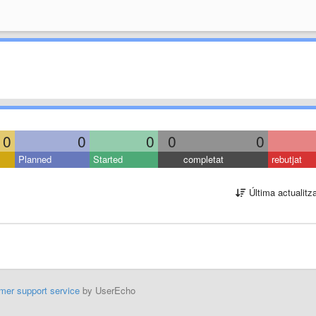
0
0
0
0
0
Planned
Started
completat
rebutjat
Última actualitz
mer support service
by UserEcho