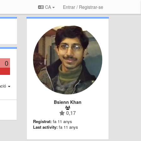
CA
Entrar / Registrar-se
0
ació
Bsienn Khan
0,17
Registrat:
fa 11 anys
Last activity:
fa 11 anys