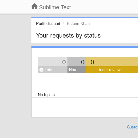
Sublime Text
Perfil d'usuari
Bsienn Khan
Your requests by status
0
0
0
Tots
Nou
Under review
No topics
Custo