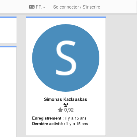
FR
Se connecter / S'inscrire
Simonas Kazlauskas
0,92
Enregistrement :
il y a 15 ans
Dernière activité :
il y a 15 ans