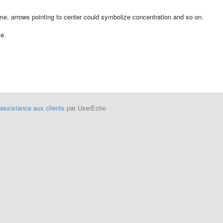
ime, arrows pointing to center could symbolize concentration and so on.
ce.
'assistance aux clients
par UserEcho