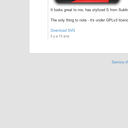
It looks great to me, has stylized S from Subl
The only thing to note - it's under GPLv3 licen
Download SVG
il y a 15 ans
Service d