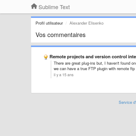
Sublime Text
Profil utilisateur
Alexander Elisenko
Vos commentaires
Remote projects and version control int
There are great plug-ins but, I haven't found on
we can have a true FTP plugin with remote ftp 
il y a 15 ans
Service d