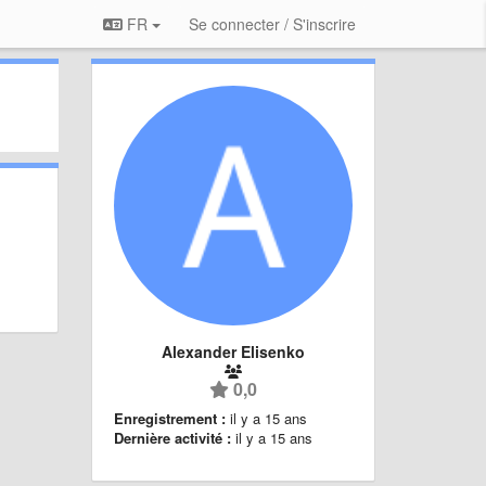
FR
Se connecter / S'inscrire
Alexander Elisenko
0,0
Enregistrement :
il y a 15 ans
Dernière activité :
il y a 15 ans