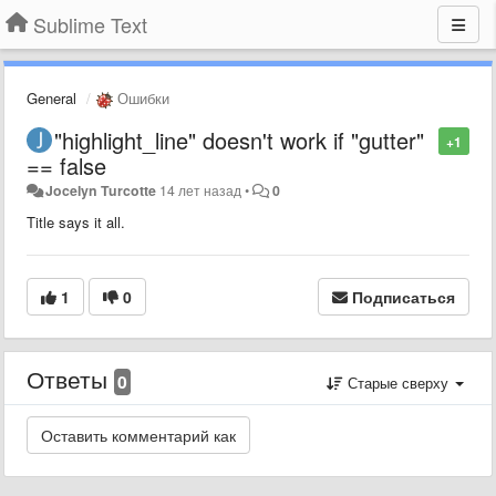
Sublime Text
General
Ошибки
"highlight_line" doesn't work if "gutter"
+1
== false
Jocelyn Turcotte
14 лет назад
•
0
Title says it all.
1
0
Подписаться
Ответы
0
Старые сверху