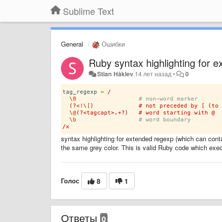
Sublime Text
General
Ошибки
Ruby syntax highlighting for 
Stian Håklev
14 лет назад
•
0
syntax highlighting for extended regexp (which can con
the same grey color. This is valid Ruby code which exec
Голос
8
1
Ответы
0