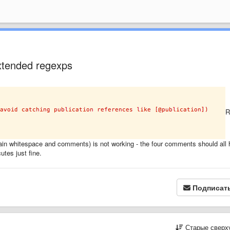
extended regexps
R
tain whitespace and comments) is not working - the four comments should all
utes just fine.
Подписат
Старые сверх