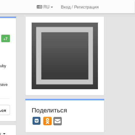
RU
Вход / Регистрация
+7
uby
 have
Поделиться
ься
у