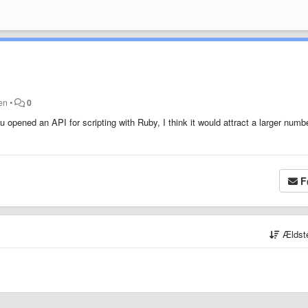
den
•
0
you opened an API for scripting with Ruby, I think it would attract a larger numb
F
Ældst