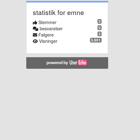
statistik for emne
3
Stemmer
0
besvarelser
3
Følgere
5.901
Visninger