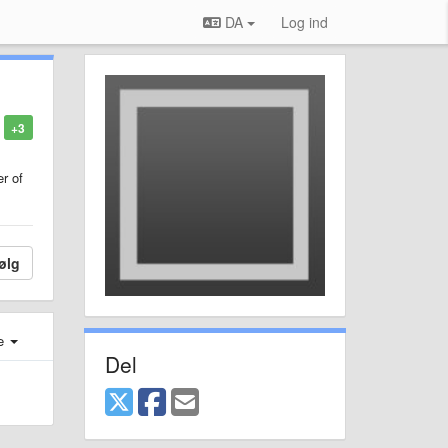
DA
Log ind
+3
er of
ølg
e
Del