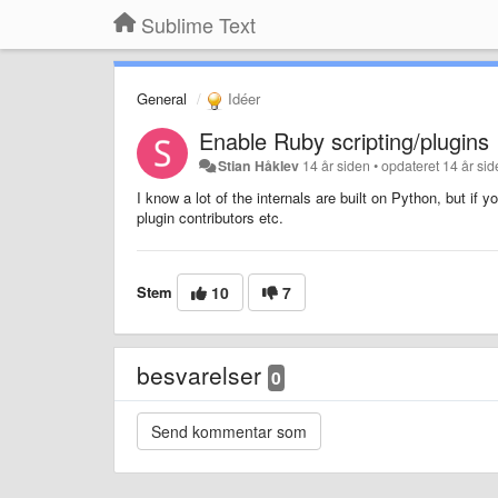
Sublime Text
General
Idéer
Enable Ruby scripting/plugins
Stian Håklev
14 år siden
•
opdateret
14 år si
I know a lot of the internals are built on Python, but if 
plugin contributors etc.
Stem
10
7
besvarelser
0